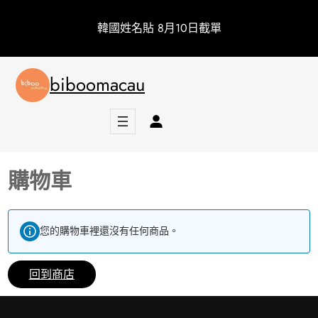
跳
韓國姓名貼 8月10日截單
至
主
要
biboomacau
內
容
購物車
您的購物車裡還沒有任何商品。
回到商店