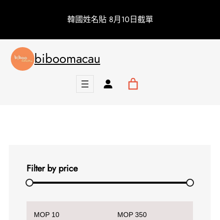
跳
韓國姓名貼 8月10日截單
至
主
要
biboomacau
內
容
Filter by price