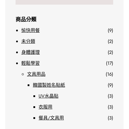
商品分類
9
愉快用餐
9
個
2
未分類
2
產
個
2
身體護理
2
品
產
個
1
輕鬆學習
17
品
產
7
1
文具用品
16
品
個
6
9
韓國製姓名貼紙
9
產
個
個
3
UV水晶貼
3
品
產
產
個
3
衣服用
3
品
品
產
個
3
餐具/文具用
3
品
產
個