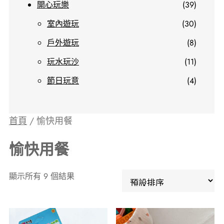
3
開心玩樂
39
品
產
9
3
室內遊玩
30
品
個
0
8
戶外遊玩
8
產
個
個
1
玩水玩沙
11
品
產
產
1
4
節日玩意
4
品
品
個
個
產
產
首頁
/ 愉快用餐
品
品
愉快用餐
顯示所有 9 個結果