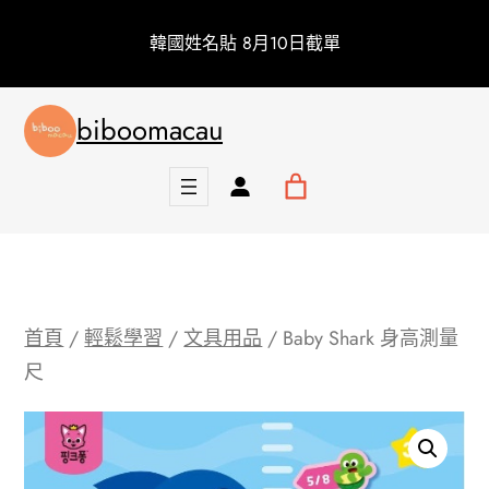
跳
韓國姓名貼 8月10日截單
至
主
要
biboomacau
內
容
首頁
/
輕鬆學習
/
文具用品
/ Baby Shark 身高測量
尺