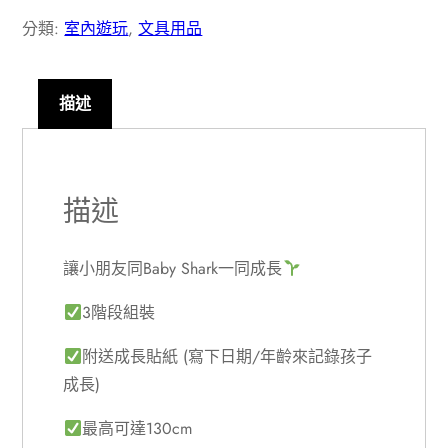
高
分類:
室內遊玩
,
文具用品
測
量
尺
描述
數
量
描述
讓小朋友同Baby Shark一同成長
3階段組裝
附送成長貼紙 (寫下日期/年齡來記錄孩子
成長)
最高可達130cm