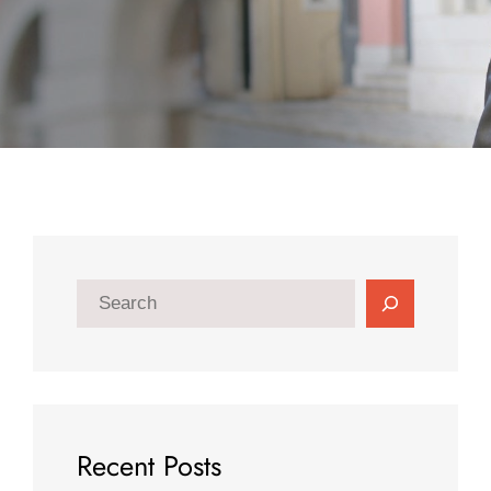
搜
尋
Recent Posts