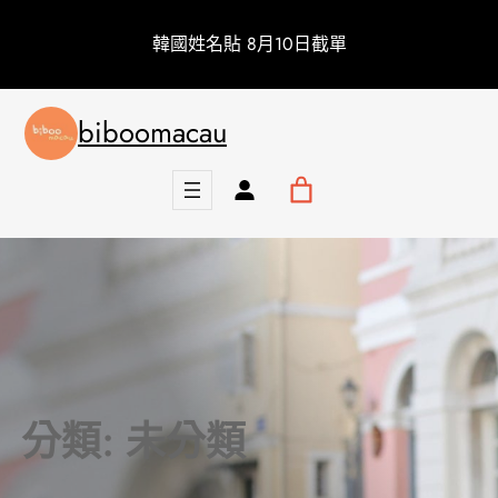
跳
韓國姓名貼 8月10日截單
至
主
要
biboomacau
內
容
分類:
未分類